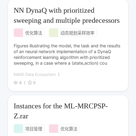
NN DynaQ with prioritized
sweeping and multiple predecessors
优化算法
动态规划采样效率
Figures illustrating the model, the task and the results
of an neural network implementation of a DynaQ
reinforcement learning algorithm with prioritized
sweeping, in a case where a (state,action) cou
NIAID Data Ecosystem
4
0
Instances for the ML-MRCPSP-
Z.rar
项目管理
优化算法