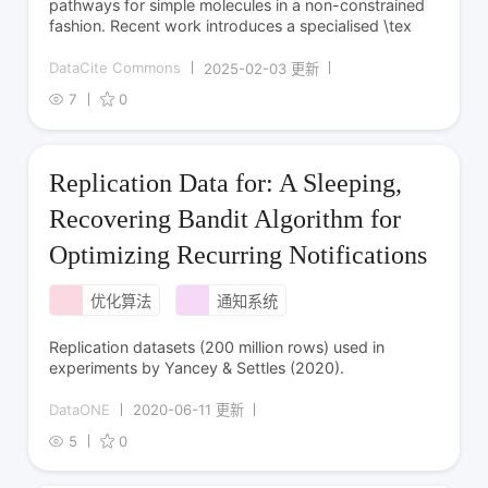
pathways for simple molecules in a non-constrained
fashion. Recent work introduces a specialised \tex
DataCite Commons
2025-02-03 更新
7
0
Replication Data for: A Sleeping,
Recovering Bandit Algorithm for
Optimizing Recurring Notifications
优化算法
通知系统
Replication datasets (200 million rows) used in
experiments by Yancey & Settles (2020).
DataONE
2020-06-11 更新
5
0