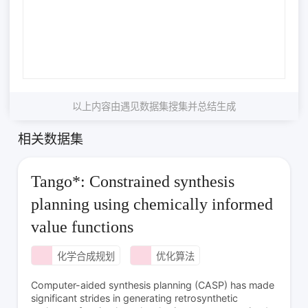
以上内容由遇见数据集搜集并总结生成
相关数据集
Tango*: Constrained synthesis
planning using chemically informed
value functions
化学合成规划
优化算法
Computer-aided synthesis planning (CASP) has made
significant strides in generating retrosynthetic