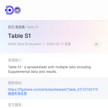
首页
/
数据集
/
Table S1
Table S1
NIAID Data Ecosystem
2026-03-11 收录
资源简介：
Table S1- a spreadsheet with multiple tabs including
Supplemental data and results.
原始地址：
https://figshare.com/articles/dataset/Table_S1/12142113
链接失效反馈
官方服务：