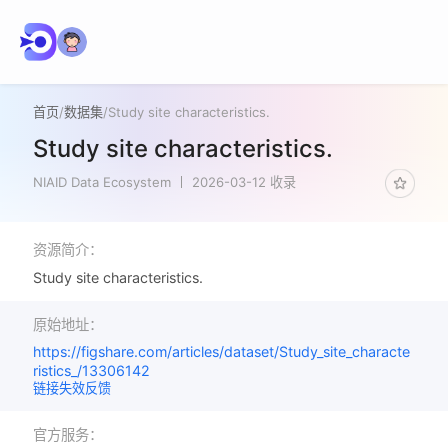
首页
/
数据集
/
Study site characteristics.
Study site characteristics.
NIAID Data Ecosystem
2026-03-12 收录
资源简介：
Study site characteristics.
原始地址：
https://figshare.com/articles/dataset/Study_site_characte
ristics_/13306142
链接失效反馈
官方服务：