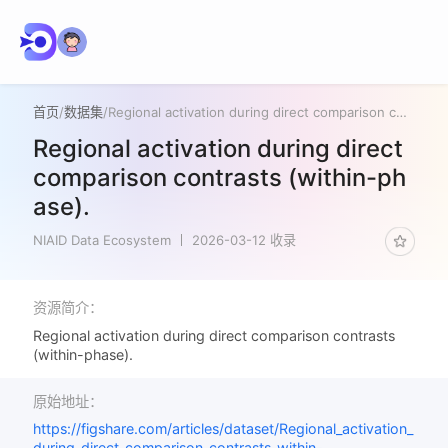
首页
/
数据集
/
Regional activation during direct comparison contrasts (within-phase).
Regional activation during direct
comparison contrasts (within-ph
ase).
NIAID Data Ecosystem
2026-03-12 收录
资源简介：
Regional activation during direct comparison contrasts
(within-phase).
原始地址：
https://figshare.com/articles/dataset/Regional_activation_
during_direct_comparison_contrasts_within-