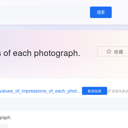
搜索
s of each photograph.
收藏
https://figshare.com/articles/dataset/Average_values_of_impressions_of_each_photograph_/6103001
数据链接
链接失效
graph.