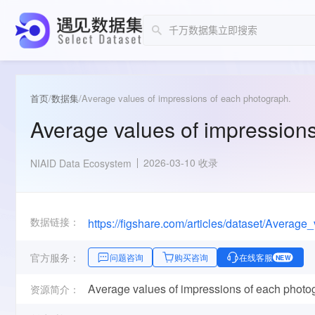
首页
/
数据集
/
Average values of impressions of each photograph.
Average values of impression
2026-03-10 收录
NIAID Data Ecosystem
数据链接：
官方服务：
问题咨询
购买咨询
在线客服
NEW
Average values of impressions of each photo
资源简介：