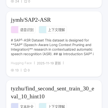
24
0
jymh/SAP2-ASR
语音识别
上下文理解
# SAP²-ASR Dataset This dataset is designed for
**SAP² (Speech-Aware Long Context Pruning and
Integration)** research in contextualized automatic
speech recognition (ASR). ## 📖 Introduction SAP² i
Hugging Face
2025-11-19 更新
13
0
tyzhu/find_second_sent_train_30_e
val_10_hint10
文本补全
上下文理解