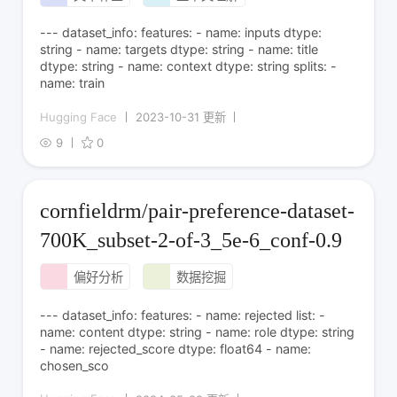
--- dataset_info: features: - name: inputs dtype:
string - name: targets dtype: string - name: title
dtype: string - name: context dtype: string splits: -
name: train
Hugging Face
2023-10-31 更新
9
0
cornfieldrm/pair-preference-dataset-
700K_subset-2-of-3_5e-6_conf-0.9
偏好分析
数据挖掘
--- dataset_info: features: - name: rejected list: -
name: content dtype: string - name: role dtype: string
- name: rejected_score dtype: float64 - name:
chosen_sco