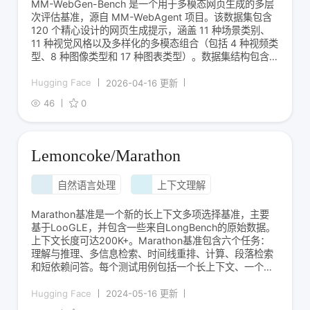
MM-WebGen-Bench 是一个用于多模态网页生成的多层
次评估基准，源自 MM-WebAgent 项目。该数据集包含
120 个精心设计的网页生成提示，涵盖 11 种场景类别、
11 种视觉风格以及多样化的多模态组合（包括 4 种视频类
型、8 种图像类型和 17 种图表类型）。数据集结构包含
三个字段：instruction（任务指令）、input（详细的网页
设计提示，描述布局、风格和内容）和
Hugging Face
2026-04-16 更新
46
0
Lemoncoke/Marathon
自然语言处理
上下文理解
Marathon基准是一个新的长上下文多项选择基准，主要
基于LooGLE，并包含一些来自LongBench的原始数据。
上下文长度可达200K+。Marathon基准包含六个任务：
理解与推理、多信息检索、时间线重排、计算、段落检索
和短依赖问答。每个测试用例包括一个长上下文、一个问
题以及多个候选选项。大型语言模型（LLMs）需要根据
长上下文从给定选项中选择正确答案。
Hugging Face
2024-05-16 更新