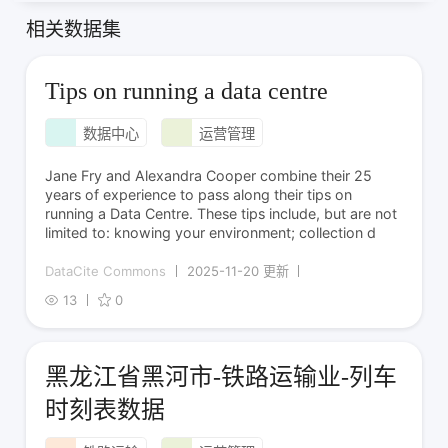
相关数据集
Tips on running a data centre
数据中心
运营管理
Jane Fry and Alexandra Cooper combine their 25
years of experience to pass along their tips on
running a Data Centre. These tips include, but are not
limited to: knowing your environment; collection d
DataCite Commons
2025-11-20 更新
13
0
黑龙江省黑河市-铁路运输业-列车
时刻表数据