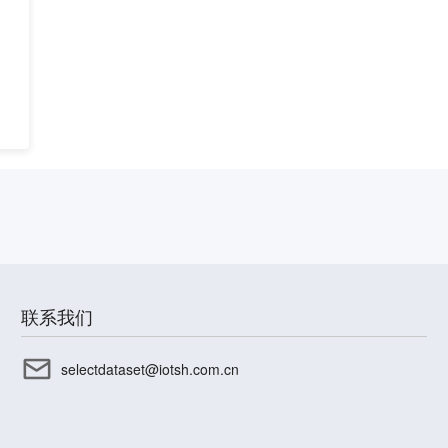
联系我们
selectdataset@iotsh.com.cn