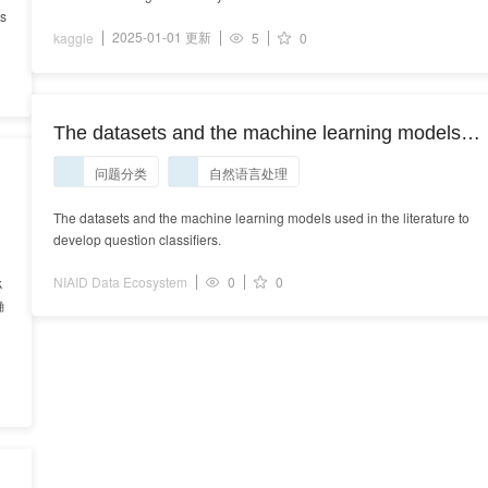
ns
2025-01-01 更新
kaggle
5
0
The datasets and the machine learning models
used in the literature to develop question
问题分类
自然语言处理
classifiers.
The datasets and the machine learning models used in the literature to
develop question classifiers.
NIAID Data Ecosystem
0
0
k
确