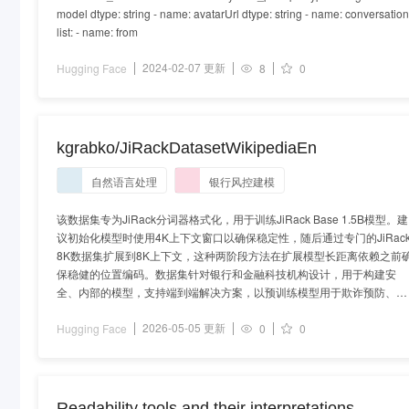
model dtype: string - name: avatarUrl dtype: string - name: conversatio
list: - name: from
2024-02-07 更新
Hugging Face
8
0
kgrabko/JiRackDatasetWikipediaEn
自然语言处理
银行风控建模
该数据集专为JiRack分词器格式化，用于训练JiRack Base 1.5B模型。建
议初始化模型时使用4K上下文窗口以确保稳定性，随后通过专门的JiRac
8K数据集扩展到8K上下文，这种两阶段方法在扩展模型长距离依赖之前
保稳健的位置编码。数据集针对银行和金融科技机构设计，用于构建安
全、内部的模型，支持端到端解决方案，以预训练模型用于欺诈预防、垃
圾邮件过滤、风险评估和反洗钱检测。这是基础检查
2026-05-05 更新
Hugging Face
0
0
Readability tools and their interpretations.