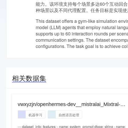
能力。该环境支持每个场景多达60个互动回
种场景以及不同代理配置。任务目标是实现使
This dataset offers a gym-like simulation envi
model (LLM) agents that employ natural lang
supports up to 60 interaction rounds per scen
communication settings. The dataset encompa
configurations. The task goal is to achieve c
相关数据集
vwxyzjn/openhermes-dev__mistralai_Mixtral-
8x7B-Instruct-v0.1__1707245027
机器学习
自然语言处理
--- dataset_info: features: - name: system_prompt dtype: string - name: