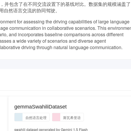
合，并包含了在不同交流设置下的基线对比。数据集的规模涵盖了
用自然语言交流的协同驾驶。
ronment for assessing the driving capabilities of large language
uage communication in collaborative scenarios. This environme
ario, and incorporates baseline comparisons across different
sses a wide variety of scenarios and diverse agent
ollaborative driving through natural language communication.
gemmaSwahiliDataset
自然语言处理
斯瓦希里语
swahili dataset generated by Gemini 1.5 Flash