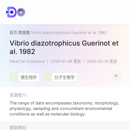
首页
/
数据集
/
Vibrio diazotrophicus Guerinot et al. 1982
Vibrio diazotrophicus Guerinot et
al. 1982
DataCite Commons
2026-01-06 更新
2025-03-18 收录
微生物学
分子生物学
资源简介：
The range of data encompasses taxonomy, morphology,
physiology, sampling and concomitant environmental
conditions as well as molecular biology.
原始地址：