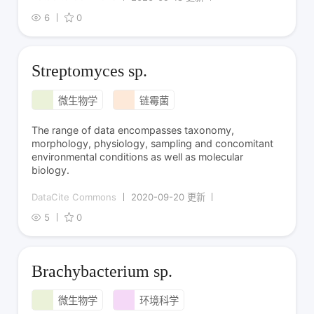
6
0
Streptomyces sp.
微生物学
链霉菌
The range of data encompasses taxonomy,
morphology, physiology, sampling and concomitant
environmental conditions as well as molecular
biology.
DataCite Commons
2020-09-20 更新
5
0
Brachybacterium sp.
微生物学
环境科学