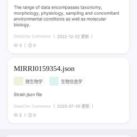
The range of data encompasses taxonomy,
morphology, physiology, sampling and concomitant
environmental conditions as well as molecular
biology.
DataCite Commons
2022-12-22 更新
3
0
MIRRI0159354.json
微生物学
生物信息学
Strain json file
DataCite Commons
2025-07-29 更新
2
0