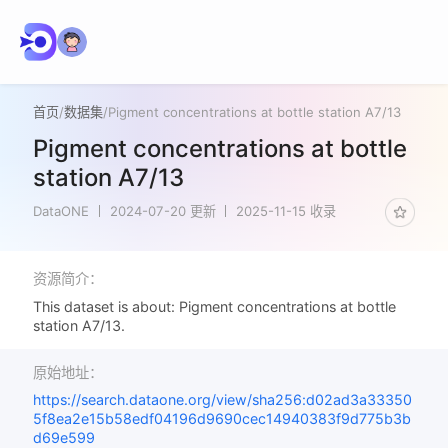
首页
/
数据集
/
Pigment concentrations at bottle station A7/13
Pigment concentrations at bottle
station A7/13
DataONE
2024-07-20 更新
2025-11-15 收录
资源简介：
This dataset is about: Pigment concentrations at bottle
station A7/13.
原始地址：
https://search.dataone.org/view/sha256:d02ad3a33350
5f8ea2e15b58edf04196d9690cec14940383f9d775b3b
d69e599