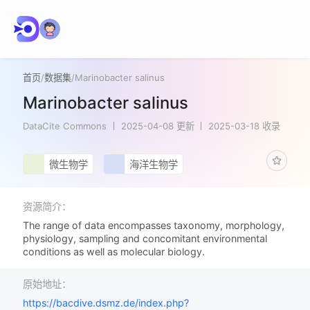
首页
/
数据集
/
Marinobacter salinus
Marinobacter salinus
DataCite Commons
2025-04-08 更新
2025-03-18 收录
微生物学
海洋生物学
资源简介：
The range of data encompasses taxonomy, morphology,
physiology, sampling and concomitant environmental
conditions as well as molecular biology.
原始地址：
https://bacdive.dsmz.de/index.php?