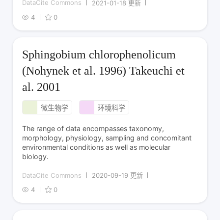
DataCite Commons
2021-01-18 更新
4
0
Sphingobium chlorophenolicum
(Nohynek et al. 1996) Takeuchi et
al. 2001
微生物学
环境科学
The range of data encompasses taxonomy,
morphology, physiology, sampling and concomitant
environmental conditions as well as molecular
biology.
DataCite Commons
2020-09-19 更新
4
0