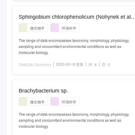
Sphingobium chlorophenolicum (Nohynek et al.
1996) Takeuchi et al. 2001
微生物学
环境科学
The range of data encompasses taxonomy, morphology, physiology,
sampling and concomitant environmental conditions as well as
molecular biology.
2020-09-19 更新
DataCite Commons
4
0
Brachybacterium sp.
微生物学
环境科学
The range of data encompasses taxonomy, morphology, physiology,
sampling and concomitant environmental conditions as well as
molecular biology.