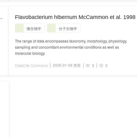
Flavobacterium hibernum McCammon et al. 1998
微生物学
分子生物学
The range of data encompasses taxonomy, morphology, physiology,
sampling and concomitant environmental conditions as well as
molecular biology.
2026-01-06 更新
DataCite Commons
3
0