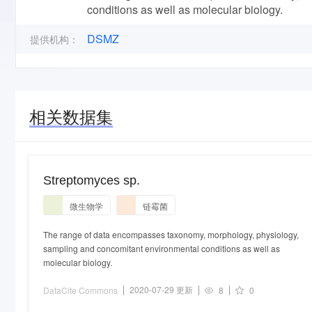
conditions as well as molecular biology.
DSMZ
提供机构：
相关数据集
Streptomyces sp.
微生物学
链霉菌
The range of data encompasses taxonomy, morphology, physiology,
sampling and concomitant environmental conditions as well as
molecular biology.
2020-07-29 更新
DataCite Commons
8
0