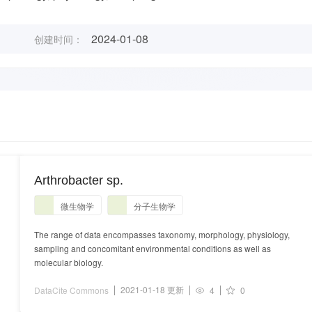
2024-01-08
创建时间：
Arthrobacter sp.
微生物学
分子生物学
The range of data encompasses taxonomy, morphology, physiology,
sampling and concomitant environmental conditions as well as
molecular biology.
2021-01-18 更新
DataCite Commons
4
0