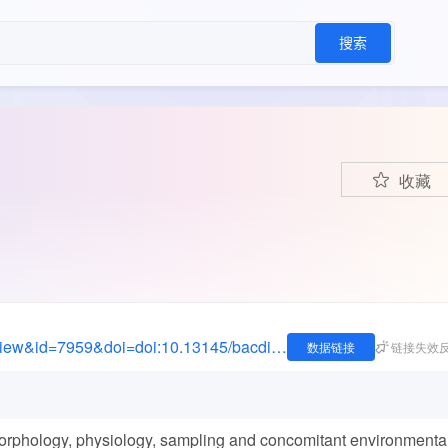
搜索
收藏
https://bacdive.dsmz.de/index.php?site=pdf_view&id=7959&doi=doi:10.13145/bacdive7959.20230509.8.1
数据链接
链接失效
rphology, physiology, sampling and concomitant environmenta