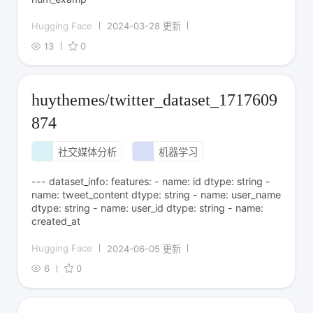
Hugging Face
2024-03-28 更新
13
0
huythemes/twitter_dataset_1717609
874
社交媒体分析
机器学习
--- dataset_info: features: - name: id dtype: string -
name: tweet_content dtype: string - name: user_name
dtype: string - name: user_id dtype: string - name:
created_at
Hugging Face
2024-06-05 更新
6
0