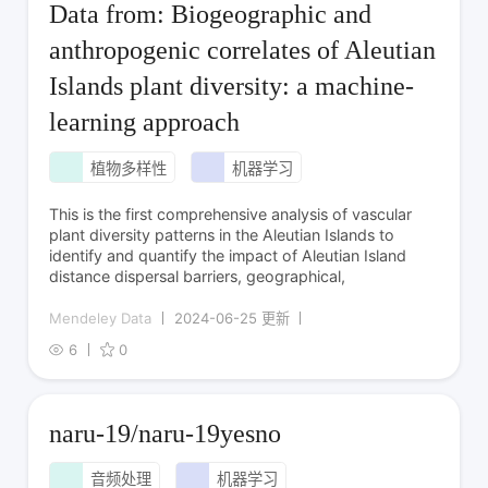
Data from: Biogeographic and
anthropogenic correlates of Aleutian
Islands plant diversity: a machine-
learning approach
植物多样性
机器学习
This is the first comprehensive analysis of vascular
plant diversity patterns in the Aleutian Islands to
identify and quantify the impact of Aleutian Island
distance dispersal barriers, geographical,
Mendeley Data
2024-06-25 更新
6
0
naru-19/naru-19yesno
音频处理
机器学习