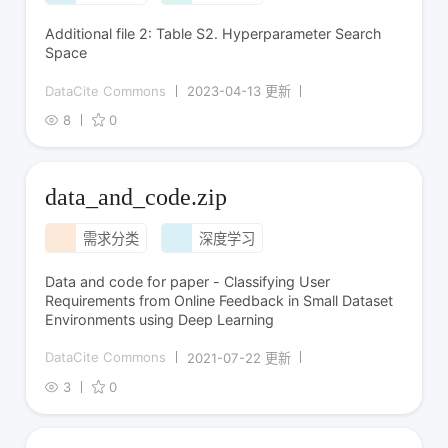
Additional file 2: Table S2. Hyperparameter Search
Space
DataCite Commons
2023-04-13 更新
8
0
data_and_code.zip
需求分类
深度学习
Data and code for paper - Classifying User
Requirements from Online Feedback in Small Dataset
Environments using Deep Learning
DataCite Commons
2021-07-22 更新
3
0