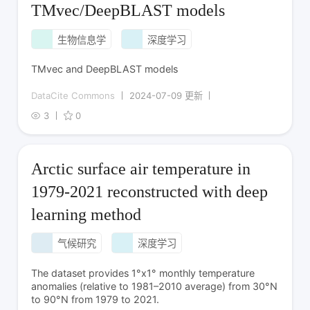
TMvec/DeepBLAST models
生物信息学
深度学习
TMvec and DeepBLAST models
DataCite Commons
2024-07-09 更新
3
0
Arctic surface air temperature in
1979-2021 reconstructed with deep
learning method
气候研究
深度学习
The dataset provides 1°x1° monthly temperature
anomalies (relative to 1981–2010 average) from 30°N
to 90°N from 1979 to 2021.