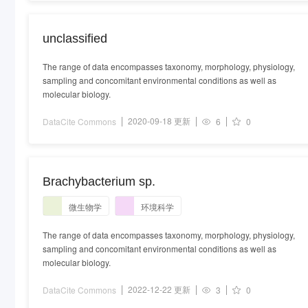
unclassified
The range of data encompasses taxonomy, morphology, physiology,
sampling and concomitant environmental conditions as well as
molecular biology.
2020-09-18 更新
DataCite Commons
6
0
Brachybacterium sp.
微生物学
环境科学
The range of data encompasses taxonomy, morphology, physiology,
sampling and concomitant environmental conditions as well as
molecular biology.
2022-12-22 更新
DataCite Commons
3
0