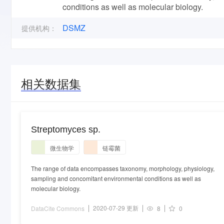
conditions as well as molecular biology.
DSMZ
提供机构：
相关数据集
Streptomyces sp.
微生物学
链霉菌
The range of data encompasses taxonomy, morphology, physiology,
sampling and concomitant environmental conditions as well as
molecular biology.
2020-07-29 更新
DataCite Commons
8
0