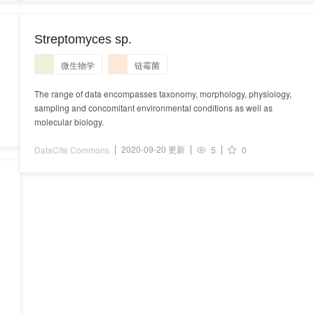
Streptomyces sp.
微生物学
链霉菌
The range of data encompasses taxonomy, morphology, physiology,
sampling and concomitant environmental conditions as well as
molecular biology.
2020-09-20 更新
DataCite Commons
5
0