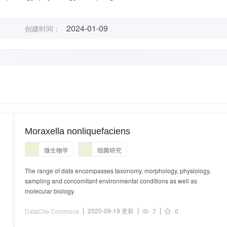
2024-01-09
创建时间：
Moraxella nonliquefaciens
微生物学
细菌研究
The range of data encompasses taxonomy, morphology, physiology,
sampling and concomitant environmental conditions as well as
molecular biology.
2020-09-19 更新
DataCite Commons
7
0