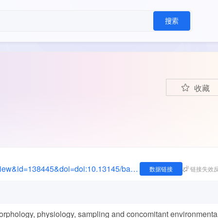
搜索
收藏
https://bacdive.dsmz.de/index.php?site=pdf_view&id=138445&doi=doi:10.13145/bacdive138445.20230509.8.1
数据链接
链接失效
rphology, physiology, sampling and concomitant environmenta