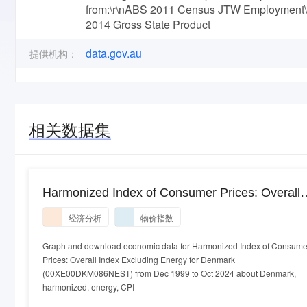
from:\r\nABS 2011 Census JTW Employment\r
2014 Gross State Product
data.gov.au
提供机构：
相关数据集
Harmonized Index of Consumer Prices: Overall
Index Excluding Energy for Denmark
经济分析
物价指数
Graph and download economic data for Harmonized Index of Consume
Prices: Overall Index Excluding Energy for Denmark
(00XE00DKM086NEST) from Dec 1999 to Oct 2024 about Denmark,
harmonized, energy, CPI