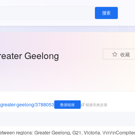
搜索
Greater Geelong
收藏
rt-greater-geelong/3788053
数据链接
链接失效反馈
ween regions: Greater Geelong, G21, Victoria. \r\n\r\nCompile