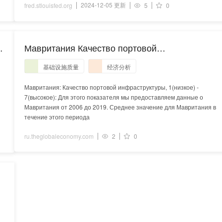
2024-12-05 更新
fred.stlouisfed.org
5
0
Мавритания Качество портовой
инфраструктуры - данные, диаграмма |
基础设施质量
经济分析
TheGlobalEconomy.com
Мавритания: Качество портовой инфраструктуры, 1(низкое) -
7(высокое): Для этого показателя мы предоставляем данные о
Мавритания от 2006 до 2019. Среднее значение для Мавритания в
течение этого периода
ru.theglobaleconomy.com
2
0