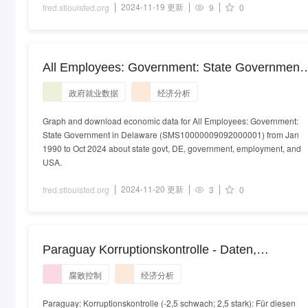
2024-11-19 更新
fred.stlouisfed.org
9
0
All Employees: Government: State Government
in Delaware
政府就业数据
经济分析
Graph and download economic data for All Employees: Government:
State Government in Delaware (SMS10000009092000001) from Jan
1990 to Oct 2024 about state govt, DE, government, employment, and
USA.
2024-11-20 更新
fred.stlouisfed.org
3
0
Paraguay Korruptionskontrolle - Daten,
Diagramm | TheGlobalEconomy.com
腐败控制
经济分析
Paraguay: Korruptionskontrolle (-2,5 schwach; 2,5 stark): Für diesen