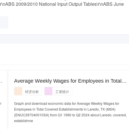
\nABS 2009/2010 National Input Output Tables\r\nABS June
Average Weekly Wages for Employees in Total
Covered Establishments in Laredo, TX (MSA)
经济分析
工资统计
r
Graph and download economic data for Average Weekly Wages for
Employees in Total Covered Establishments in Laredo, TX (MSA)
(ENUC297040010SA) from Q1 1990 to Q2 2024 about Laredo, covered,
establishme