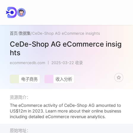
首页
/
数据集
/
CeDe-Shop AG eCommerce insights
CeDe-Shop AG eCommerce insig
hts
ecommercedb.com
2025-03-22 收录
电子商务
收入分析
资源简介：
The eCommerce activity of CeDe-Shop AG amounted to
US$12m in 2023. Learn more about their online business
including detailed eCommerce revenue analytics.
原始地址：