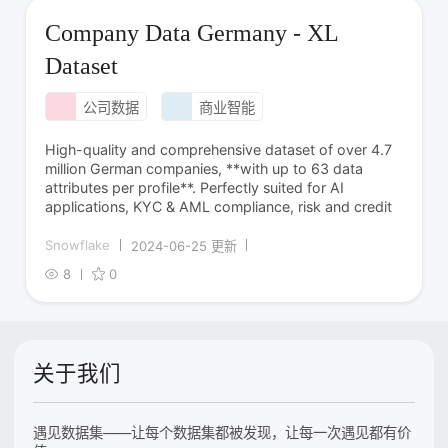
Company Data Germany - XL
Dataset
公司数据
商业智能
High-quality and comprehensive dataset of over 4.7
million German companies, **with up to 63 data
attributes per profile**. Perfectly suited for AI
applications, KYC & AML compliance, risk and credit
Snowflake
2024-06-25 更新
8
0
关于我们
遇见数据集——让每个数据集都被发现，让每一次遇见都有价