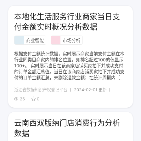
本地化生活服务行业商家当日支
付金额实时概况分析数据
商业智能
市场分析
根据支付金额统计数据，实时展示商家当前支付金额在本
行业同类目商家内的排名位置，如排名超过100的仅显示
100+。 实时展示当日在该商家店铺买家拍下并成功支付
的订单金额汇总值。当日在该商家店铺买家拍下并成功支
付的订单金额汇总，未剔除退款金额；在统计周期内（当
日）对订单实付款金额进行加总。 该商家当前支付金额在
同类目内的排名位置；圈选同类目商家，按支付金额从高
浙江省数据知识产权登记平台
2024-02-01 更新
到低进行排序，如排名超过100的仅显示10
26
0
云南西双版纳门店消费行为分析
数据