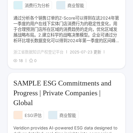
消费行为分析
商业智能
通过分析各个销售订单的Z-Score可以得到在这2024年第
一季度的用户在线下实体门店消费行为的稳定性变化，用
于合理预测门店所在区域的消费趋势的走向，优化区域发
展战略布局。2.建立科学的战略决策模型。企业可通过分
析环比增长数据变化可以得到2024年第一季度的区间峰
值时间，例如建立s评分-时间图像，当出现s评分增长或s
评分密集的时间段，可认为这一时间段为峰值时间，并通
浙江省数据知识产权登记平台
2025-07-23 更新
过数据构建仓储补货体系，合理完成
18
0
SAMPLE ESG Commitments and
Progress | Private Companies |
Global
ESG评估
商业智能
Veridion provides AI-powered ESG data designed to