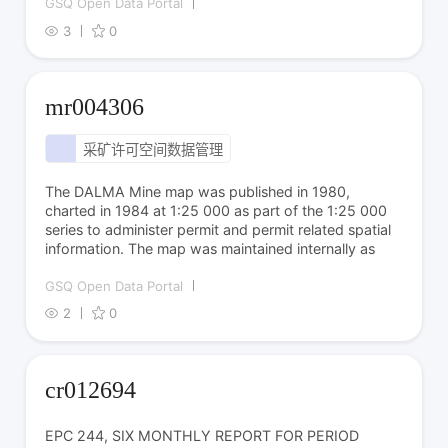
GSQ Open Data Portal
3
0
mr004306
采矿许可空间数据管理
历史矿区地图数字化
The DALMA Mine map was published in 1980,
charted in 1984 at 1:25 000 as part of the 1:25 000
series to administer permit and permit related spatial
information. The map was maintained internally as
GSQ Open Data Portal
2
0
cr012694
EPC 244, SIX MONTHLY REPORT FOR PERIOD