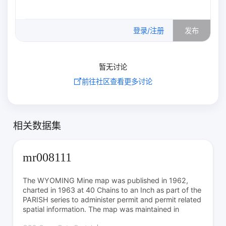
0
/500
登录/注册
发布
暂无讨论
前往社区查看更多讨论
相关数据集
mr008111
The WYOMING Mine map was published in 1962,
charted in 1963 at 40 Chains to an Inch as part of the
PARISH series to administer permit and permit related
spatial information. The map was maintained in