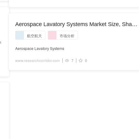
Aerospace Lavatory Systems Market Size, Share
& Growth Analysis Report to 2030
航空航天
市场分析
n
Aerospace Lavatory Systems
www.researchcorridor.com
7
0