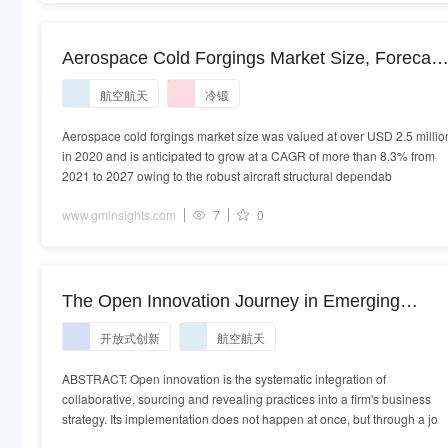
Aerospace Cold Forgings Market Size, Forecast
Report 2021-2027
航空航天
冷锻
Aerospace cold forgings market size was valued at over USD 2.5 millio
in 2020 and is anticipated to grow at a CAGR of more than 8.3% from
2021 to 2027 owing to the robust aircraft structural dependab
www.gminsights.com
7
0
The Open Innovation Journey in Emerging
Economies: An Analysis of the Brazilian
开放式创新
航空航天
Aerospace Industry
ABSTRACT: Open innovation is the systematic integration of
collaborative, sourcing and revealing practices into a firm's business
strategy. Its implementation does not happen at once, but through a jo