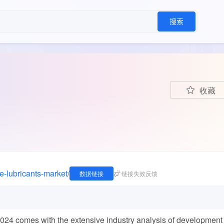
搜索
收藏
e-lubricants-market/
数据链接
链接失效反馈
024 comes with the extensive industry analysis of development