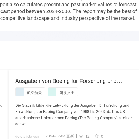
port also calculates present and past market values to forecast
cast period between 2024-2030. The report may be the best of
competitive landscape and industry perspective of the market.
Ausgaben von Boeing für Forschung und
Entwicklung bis 2023
航空航天
研发支出
从
Die Statistik bildet die Entwicklung der Ausgaben für Forschung und
Entwicklung der Boeing Company von 1998 bis 2023 ab. Das US-
amerikanische Unternehmen Boeing (The Boeing Company) ist einer
der welt
2024-07-04 更新
de.statista.com
12
0