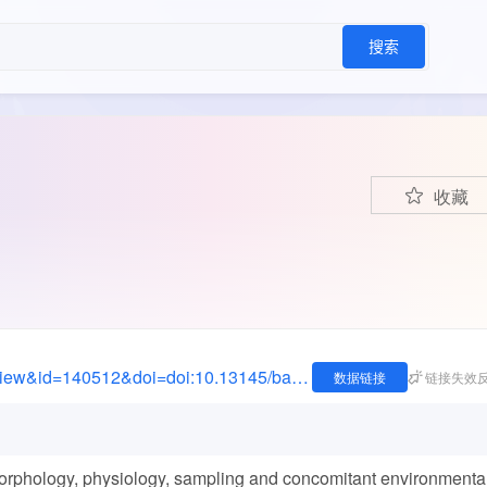
搜索
收藏
https://bacdive.dsmz.de/index.php?site=pdf_view&id=140512&doi=doi:10.13145/bacdive140512.20240510.9
数据链接
链接失效
rphology, physiology, sampling and concomitant environmenta