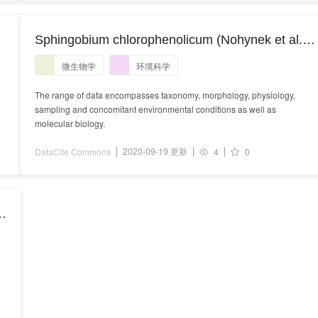
Sphingobium chlorophenolicum (Nohynek et al.
1996) Takeuchi et al. 2001
微生物学
环境科学
The range of data encompasses taxonomy, morphology, physiology,
sampling and concomitant environmental conditions as well as
molecular biology.
2020-09-19 更新
DataCite Commons
4
0