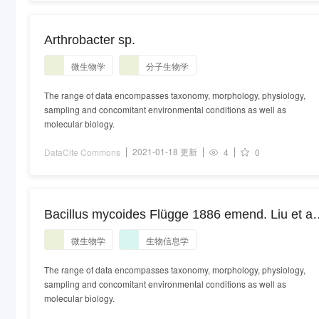
Arthrobacter sp.
微生物学
分子生物学
The range of data encompasses taxonomy, morphology, physiology,
sampling and concomitant environmental conditions as well as
molecular biology.
2021-01-18 更新
DataCite Commons
4
0
Bacillus mycoides Flügge 1886 emend. Liu et al.
2018
微生物学
生物信息学
The range of data encompasses taxonomy, morphology, physiology,
sampling and concomitant environmental conditions as well as
molecular biology.