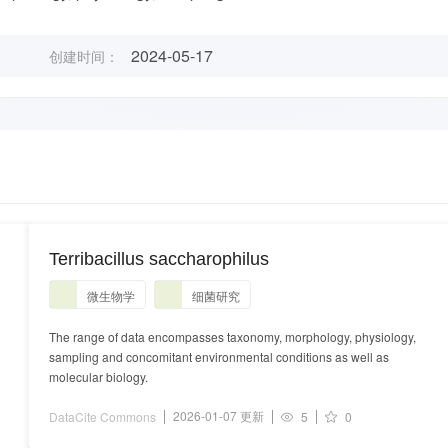
2024-05-17
创建时间：
Terribacillus saccharophilus
微生物学
细菌研究
The range of data encompasses taxonomy, morphology, physiology,
sampling and concomitant environmental conditions as well as
molecular biology.
2026-01-07 更新
DataCite Commons
5
0