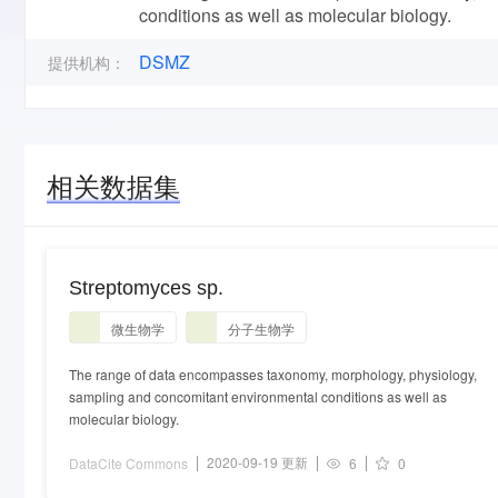
conditions as well as molecular biology.
DSMZ
提供机构：
相关数据集
Streptomyces sp.
微生物学
分子生物学
The range of data encompasses taxonomy, morphology, physiology,
sampling and concomitant environmental conditions as well as
molecular biology.
2020-09-19 更新
DataCite Commons
6
0