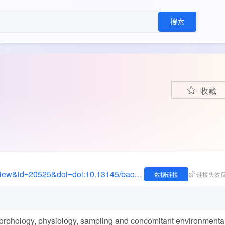
搜索
收藏
https://bacdive.dsmz.de/index.php?site=pdf_view&id=20525&doi=doi:10.13145/bacdive20525.20230509.8.1
数据链接
链接失效
rphology, physiology, sampling and concomitant environmenta