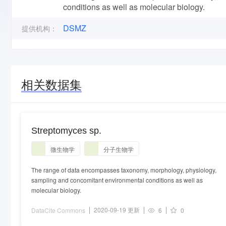
conditions as well as molecular biology.
DSMZ
提供机构：
相关数据集
Streptomyces sp.
微生物学
分子生物学
The range of data encompasses taxonomy, morphology, physiology,
sampling and concomitant environmental conditions as well as
molecular biology.
2020-09-19 更新
DataCite Commons
6
0