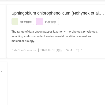
Sphingobium chlorophenolicum (Nohynek et al.
1996) Takeuchi et al. 2001
微生物学
环境科学
The range of data encompasses taxonomy, morphology, physiology,
sampling and concomitant environmental conditions as well as
molecular biology.
2020-09-19 更新
DataCite Commons
4
0