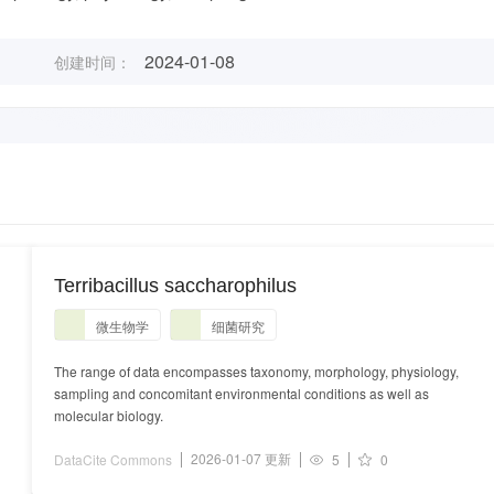
2024-01-08
创建时间：
Terribacillus saccharophilus
微生物学
细菌研究
The range of data encompasses taxonomy, morphology, physiology,
sampling and concomitant environmental conditions as well as
molecular biology.
2026-01-07 更新
DataCite Commons
5
0