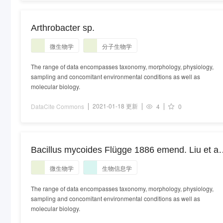
Arthrobacter sp.
微生物学
分子生物学
The range of data encompasses taxonomy, morphology, physiology,
sampling and concomitant environmental conditions as well as
molecular biology.
2021-01-18 更新
DataCite Commons
4
0
Bacillus mycoides Flügge 1886 emend. Liu et al.
2018
微生物学
生物信息学
The range of data encompasses taxonomy, morphology, physiology,
sampling and concomitant environmental conditions as well as
molecular biology.