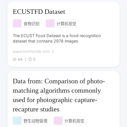
ECUSTFD Dataset
食物识别
计算机视觉
The ECUST Food Dataset is a food recognition
dataset that contains 2978 images
paperswithcode.com
64
0
Data from: Comparison of photo-
matching algorithms commonly
used for photographic capture-
recapture studies
野生动物管理
计算机视觉