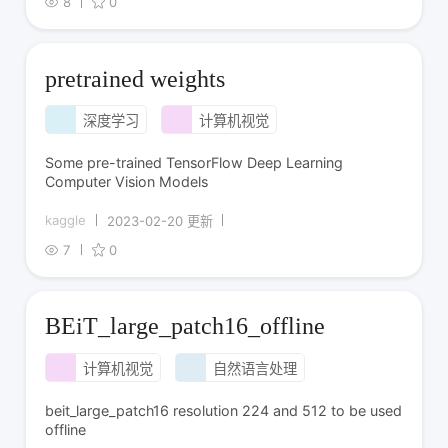
8
0
pretrained weights
深度学习
计算机视觉
Some pre-trained TensorFlow Deep Learning
Computer Vision Models
kaggle
2023-02-20 更新
7
0
BEiT_large_patch16_offline
计算机视觉
自然语言处理
beit_large_patch16 resolution 224 and 512 to be used
offline