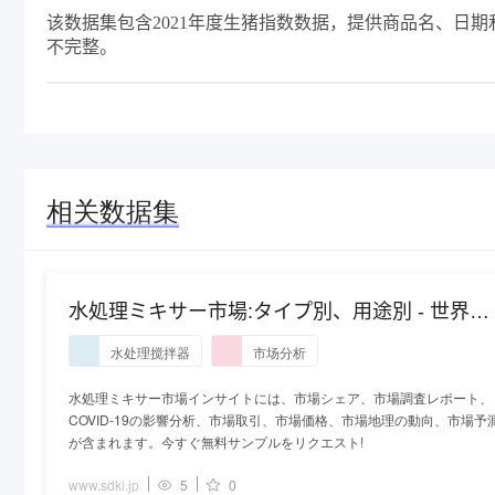
该数据集包含2021年度生猪指数数据，提供商品名、日期
不完整。
相关数据集
水処理ミキサー市場:タイプ別、用途別 - 世界の
産業分析と2027年までの予測
水处理搅拌器
市场分析
水処理ミキサー市場インサイトには、市場シェア、市場調査レポート、
COVID-19の影響分析、市場取引、市場価格、市場地理の動向、市場予
が含まれます。今すぐ無料サンプルをリクエスト!
www.sdki.jp
5
0