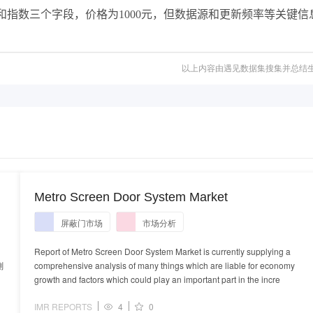
和指数三个字段，价格为1000元，但数据源和更新频率等关键信
以上内容由遇见数据集搜集并总结
Metro Screen Door System Market
屏蔽门市场
市场分析
Report of Metro Screen Door System Market is currently supplying a
測
comprehensive analysis of many things which are liable for economy
growth and factors which could play an important part in the incre
IMR REPORTS
4
0