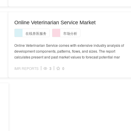
Online Veterinarian Service Market
在线兽医服务
市场分析
Online Veterinarian Service comes with extensive industry analysis of
development components, patterns, flows, and sizes. The report
calculates present and past market values to forecast potential mar
IMR REPORTS
3
0
s