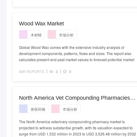
Wood Wax Market
木材蜡
市场分析
Global Wood Wax comes with the extensive industry analysis of
development components, patterns, flows and sizes. The report also
calculates present and past market values to forecast potential market
IMR REPORTS
3
0
North America Vet Compounding Pharmacies
Market - Demand, Size and Competitive Analysi
兽医药物
市场分析
The North America veterinary compounding pharmacy market is
projected to witness substantial growth, with its valuation expected to
surge from USD 1,532 million in 2023 to USD 3,526.48 million by 2032