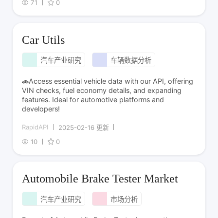
71
0
Car Utils
汽车产业研究
车辆数据分析
🚗Access essential vehicle data with our API, offering
VIN checks, fuel economy details, and expanding
features. Ideal for automotive platforms and
developers!
RapidAPI
2025-02-16 更新
10
0
Automobile Brake Tester Market
汽车产业研究
市场分析