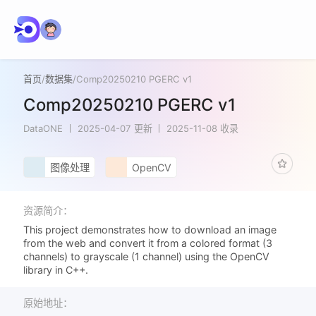
首页
/
数据集
/
Comp20250210 PGERC v1
Comp20250210 PGERC v1
DataONE
2025-04-07 更新
2025-11-08 收录
图像处理
OpenCV
资源简介：
This project demonstrates how to download an image
from the web and convert it from a colored format (3
channels) to grayscale (1 channel) using the OpenCV
library in C++.
原始地址：