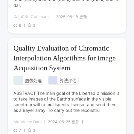
dar,
DataCite Commons
2025-08-18 更新
9
0
Quality Evaluation of Chromatic
Interpolation Algorithms for Image
Acquisition System
图像处理
算法评估
ABSTRACT The main goal of the Libertad 2 mission is
to take images of the Earth’s surface in the visible
spectrum with a multispectral sensor and send them
as a Bayer array. To carry out the reconstru
Mendeley Data
2024-06-25 更新
7
0