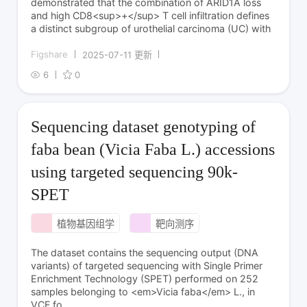
demonstrated that the combination of ARID1A loss
and high CD8<sup>+</sup> T cell infiltration defines
a distinct subgroup of urothelial carcinoma (UC) with
Figshare
2025-07-11 更新
6
0
Sequencing dataset genotyping of
faba bean (Vicia Faba L.) accessions
using targeted sequencing 90k-
SPET
植物基因组学
靶向测序
The dataset contains the sequencing output (DNA
variants) of targeted sequencing with Single Primer
Enrichment Technology (SPET) performed on 252
samples belonging to <em>Vicia faba</em> L., in
VCF fo