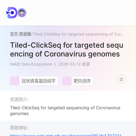
首页
/
数据集
/
Tiled-ClickSeq for targeted sequencing of Coronavirus genomes
Tiled-ClickSeq for targeted sequ
encing of Coronavirus genomes
NIAID Data Ecosystem
2026-03-12 收录
冠状病毒基因组学
靶向测序
资源简介：
Tiled-ClickSeq for targeted sequencing of Coronavirus
genomes
原始地址：
https://www.ncbi.nlm.nih.gov/bioproject/PRJNA707211