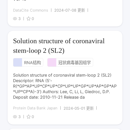
DataCite Commons
2024-07-08 更新
3
0
Solution structure of coronaviral
stem-loop 2 (SL2)
RNA结构
冠状病毒基因组学
Solution structure of coronaviral stem-loop 2 (SL2)
Descriptor: RNA (5'-
R(*GP*AP*UP*CP*UP*CP*UP*UP*GP*UP*AP*GP*AP
*UP*CP*A)-3') Authors: Lee, C, Li, L, Giedroc, D.P.
Deposit date: 2010-11-21 Release da
Protein Data Bank Japan
2024-05-01 更新
3
0