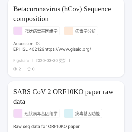
Betacoronavirus (hCov) Sequence
composition
冠状病毒基因组学
病毒学分析
Accession ID:
EPI_ISL_402129https://www.gisaid.org/
Figshare
2020-03-30 更新
2
0
SARS CoV 2 ORF10KO paper raw
data
冠状病毒基因组学
病毒基因功能
Raw seq data for ORF10KO paper