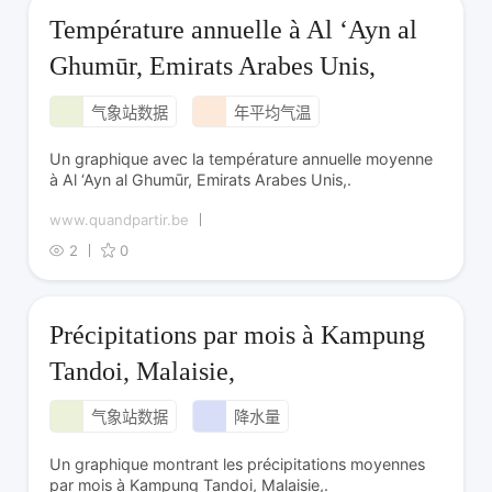
Température annuelle à Al ‘Ayn al
Ghumūr, Emirats Arabes Unis,
气象站数据
年平均气温
Un graphique avec la température annuelle moyenne
à Al ‘Ayn al Ghumūr, Emirats Arabes Unis,.
www.quandpartir.be
2
0
Précipitations par mois à Kampung
Tandoi, Malaisie,
气象站数据
降水量
Un graphique montrant les précipitations moyennes
par mois à Kampung Tandoi, Malaisie,.