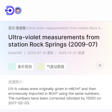
首页
/
数据集
/
Ultra-violet measurements from station Rock Springs (2009-07)
Ultra-violet measurements from
station Rock Springs (2009-07)
DataONE
2024-07-19 更新
2025-12-27 收录
紫外观测
气象站数据
资源简介：
UV-b values were originally given in mW/m² and then
erroneously imported in W/m² using the same numbers.
The numbers have been corrected (divided by 1000) on
2017-02-03.