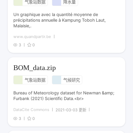
气象站数据
降水量
Un graphique avec la quantité moyenne de
précipitations annuelle à Kampung Toboh Laut,
Malaisie,.
www.quandpartir.be
3
0
BOM_data.zip
气象站数据
气候研究
Bureau of Meteorology dataset for Newman &amp;
Furbank (2021) Scientific Data.<br>
DataCite Commons
2021-03-03 更新
3
0