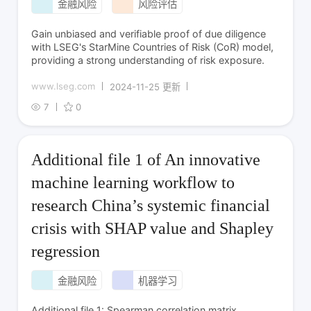
金融风险
风险评估
Gain unbiased and verifiable proof of due diligence
with LSEG's StarMine Countries of Risk (CoR) model,
providing a strong understanding of risk exposure.
www.lseg.com
2024-11-25 更新
7
0
Additional file 1 of An innovative
machine learning workflow to
research China’s systemic financial
crisis with SHAP value and Shapley
regression
金融风险
机器学习
Additional file 1: Spearman correlation matrix.