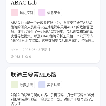
ABAC Lab
访问控制
信息安全
ABAC Lab是一个开放源代码平台，旨在支持研究ABAC
策略的研究人员和寻求在其组织中采用ABAC的政策管理
员。该平台提供了一组ABAC数据集，包括现有和新的真
实世界数据集，以及ABAC策略分析工具和一个公开可访
问的GitHub存储库。这些数据集包括用户属性、资源属性
和一组访问控制规则，并以统一格式组织，以促进基准测
试和比较。此外，该平台还提供了用于可视化、调试和测
arXiv
2025-05-13 更新
试的工具，帮助研究人员探索AB
162
0
联通三要素MD5版
数据加密
实名认证
对输入的联通号码的姓名、手机号码、身份证号码MD5分
别加密后进行验证，检测是否一致。对用户手机号进行实
名认证