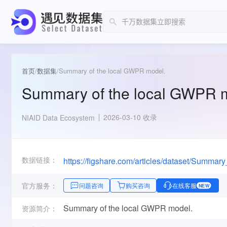
首页
/
数据集
/
Summary of the local GWPR model.
Summary of the local GWPR 
2026-03-10 收录
NIAID Data Ecosystem
数据链接：
https://figshare.com/articles/dataset/Sum
官方服务：
问题咨询
购买咨询
在线客服
NEW
Summary of the local GWPR model.
资源简介：