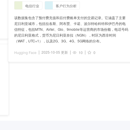
recharge-history
电信行业
客户行为分析
、
该数据集包含了预付费充值和后付费账单支付的交易记录。它涵盖了主要
尼日利亚城市，包括拉各斯、阿布贾、卡诺、波尔特哈科特和伊巴丹的电
信特征，包括MTN、Airtel、Glo、9mobile等运营商的市场份额，电话号码
的尼日利亚格式，货币为尼日利亚奈拉（NGN），时区为西非时间
（WAT，UTC+1），以及2G、3G、4G、5G网络的分布。
2025-10-05 更新
Hugging Face
10
0