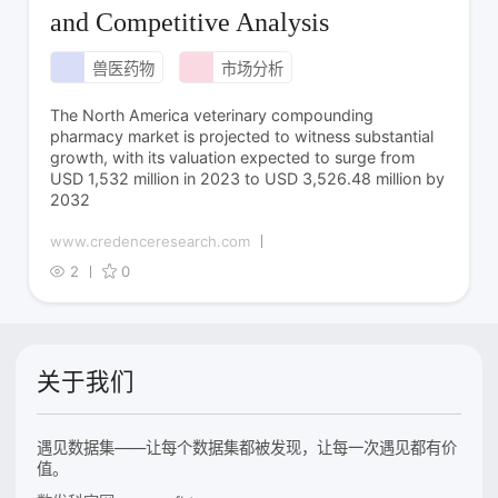
and Competitive Analysis
兽医药物
市场分析
The North America veterinary compounding
pharmacy market is projected to witness substantial
growth, with its valuation expected to surge from
USD 1,532 million in 2023 to USD 3,526.48 million by
2032
www.credenceresearch.com
2
0
关于我们
遇见数据集——让每个数据集都被发现，让每一次遇见都有价
值。