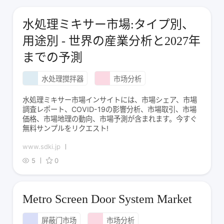
水処理ミキサー市場:タイプ別、
用途別 - 世界の産業分析と2027年
までの予測
水处理搅拌器
市场分析
水処理ミキサー市場インサイトには、市場シェア、市場
調査レポート、COVID-19の影響分析、市場取引、市場
価格、市場地理の動向、市場予測が含まれます。今すぐ
無料サンプルをリクエスト!
www.sdki.jp
5
0
Metro Screen Door System Market
屏蔽门市场
市场分析