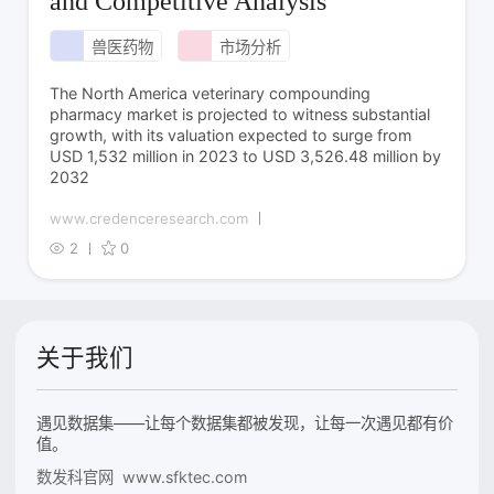
and Competitive Analysis
兽医药物
市场分析
The North America veterinary compounding
pharmacy market is projected to witness substantial
growth, with its valuation expected to surge from
USD 1,532 million in 2023 to USD 3,526.48 million by
2032
www.credenceresearch.com
2
0
关于我们
遇见数据集——让每个数据集都被发现，让每一次遇见都有价
值。
数发科官网 www.sfktec.com