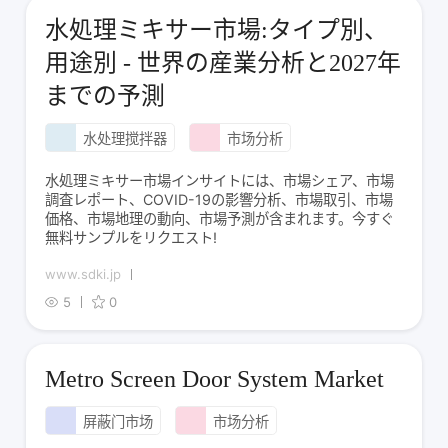
水処理ミキサー市場:タイプ別、
用途別 - 世界の産業分析と2027年
までの予測
水处理搅拌器
市场分析
水処理ミキサー市場インサイトには、市場シェア、市場
調査レポート、COVID-19の影響分析、市場取引、市場
価格、市場地理の動向、市場予測が含まれます。今すぐ
無料サンプルをリクエスト!
www.sdki.jp
5
0
Metro Screen Door System Market
屏蔽门市场
市场分析