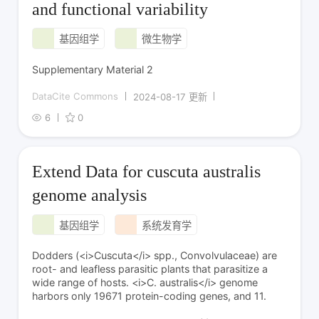
and functional variability
基因组学
微生物学
Supplementary Material 2
DataCite Commons
2024-08-17 更新
6
0
Extend Data for cuscuta australis
genome analysis
基因组学
系统发育学
Dodders (<i>Cuscuta</i> spp., Convolvulaceae) are
root- and leafless parasitic plants that parasitize a
wide range of hosts. <i>C. australis</i> genome
harbors only 19671 protein-coding genes, and 11.