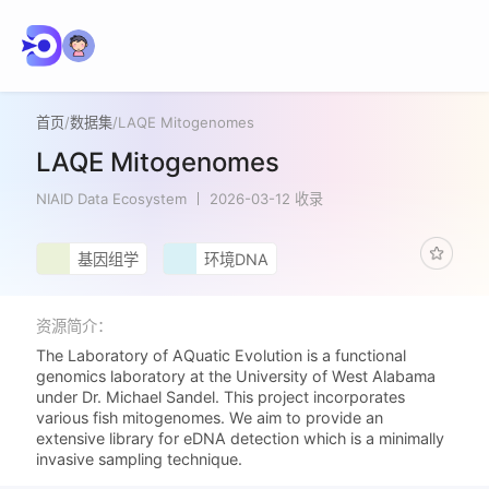
首页
/
数据集
/
LAQE Mitogenomes
LAQE Mitogenomes
NIAID Data Ecosystem
2026-03-12 收录
基因组学
环境DNA
资源简介：
The Laboratory of AQuatic Evolution is a functional
genomics laboratory at the University of West Alabama
under Dr. Michael Sandel. This project incorporates
various fish mitogenomes. We aim to provide an
extensive library for eDNA detection which is a minimally
invasive sampling technique.