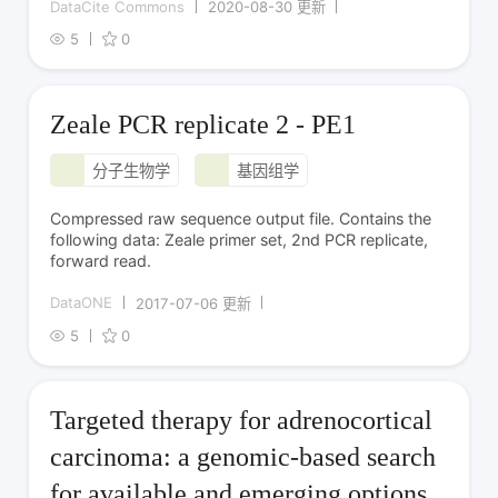
DataCite Commons
2020-08-30 更新
5
0
Zeale PCR replicate 2 - PE1
分子生物学
基因组学
Compressed raw sequence output file. Contains the
following data: Zeale primer set, 2nd PCR replicate,
forward read.
DataONE
2017-07-06 更新
5
0
Targeted therapy for adrenocortical
carcinoma: a genomic-based search
for available and emerging options.