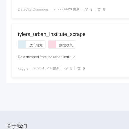
2022-09-23 更新
DataCite Commons
8
0
tylers_urban_institute_scrape
政策研究
数据收集
Data scraped from the urban institute
2023-10-14 更新
kaggle
5
0
关于我们