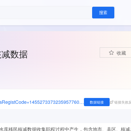
搜索
核减数据
收藏
https://sjdj.nda.gov.cn/userHome?type=5&dataRegistCode=1455273373235957760010
数据链接
链接失效
水库移民核减数据收集职权过程中产生，包含地市、县区、核减