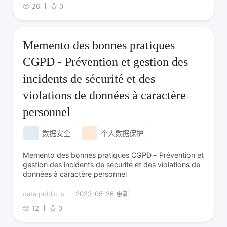
为、数据安全风险态势。 态感平台是一个集分析与管理为
26
0
Memento des bonnes pratiques
CGPD - Prévention et gestion des
incidents de sécurité et des
violations de données à caractère
personnel
数据安全
个人数据保护
Memento des bonnes pratiques CGPD - Prévention et
gestion des incidents de sécurité et des violations de
données à caractère personnel
data.public.lu
2023-05-26 更新
12
0