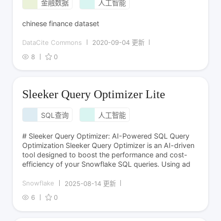
金融数据
人工智能
chinese finance dataset
DataCite Commons
2020-09-04 更新
8
0
Sleeker Query Optimizer Lite
SQL查询
人工智能
# Sleeker Query Optimizer: AI-Powered SQL Query
Optimization Sleeker Query Optimizer is an AI-driven
tool designed to boost the performance and cost-
efficiency of your Snowflake SQL queries. Using ad
Snowflake
2025-08-14 更新
6
0