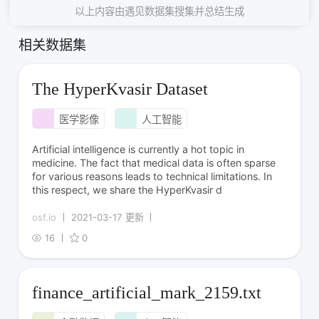
以上内容由遇见数据集搜集并总结生成
相关数据集
The HyperKvasir Dataset
医学影像
人工智能
Artificial intelligence is currently a hot topic in
medicine. The fact that medical data is often sparse
for various reasons leads to technical limitations. In
this respect, we share the HyperKvasir d
osf.io
2021-03-17 更新
16
0
finance_artificial_mark_2159.txt