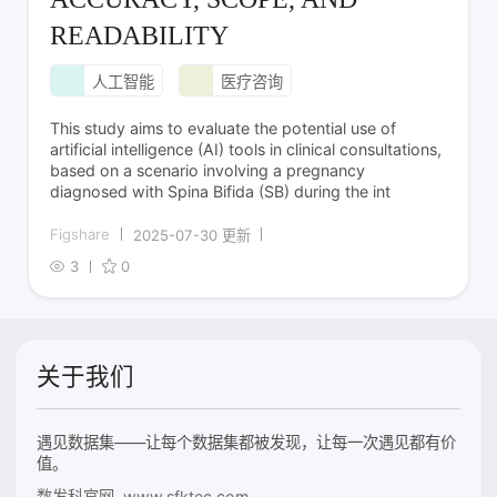
READABILITY
人工智能
医疗咨询
This study aims to evaluate the potential use of
artificial intelligence (AI) tools in clinical consultations,
based on a scenario involving a pregnancy
diagnosed with Spina Bifida (SB) during the int
Figshare
2025-07-30 更新
3
0
关于我们
遇见数据集——让每个数据集都被发现，让每一次遇见都有价
值。
数发科官网 www.sfktec.com