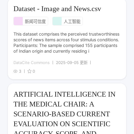
Dataset - Image and News.csv
新闻可信度
人工智能
This dataset comprises the perceived trustworthiness
scores of news items across four stimulus conditions.
Participants: The sample comprised 155 participants
of Indian origin and currently residing i
DataCite Commons
2025-09-05 更新
3
0
ARTIFICIAL INTELLIGENCE IN
THE MEDICAL CHAIR: A
SCENARIO-BASED CURRENT
EVALUATION ON SCIENTIFIC
ACCURACY, SCOPE, AND