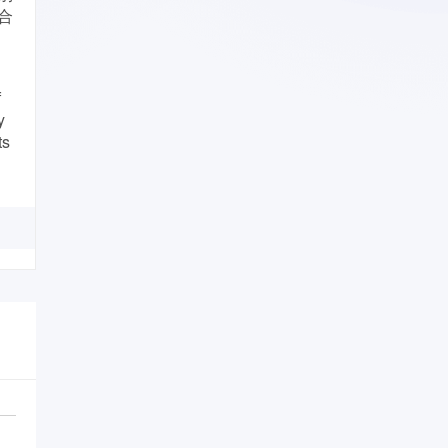
合
f
y
ts