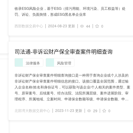
收录ESG风险企业，基于ESG（排污用能、环境污染、员工权益等）处
罚、诉讼、负面舆情，形成ESG黑名单企业库
西部数据交易中心
2024-08-23 更新
44
0
司法通-非诉讼财产保全审查案件明细查询
法律服务
风险管理
非诉讼财产保全审查案件明细查询接口是一种用于查询企业或个人涉及的
非诉讼财产保全审查案件明细信息的接口。该接口覆盖全国范围，通过输
入企业名称/姓名和身份证号，可以获取与该企业/个人相关的案件类型、案
号、原审案号、后续案号、经办法院、法院所属层级、案件进展阶段、审
理程序、所属地域、立案时间、申请保全数额等级、申请保全数额、申请
2
保全标的物、结案时间、结案方式、诉讼地位、公开文书ID、相关案件号
北部湾大数据交易中心
2023-11-23 更新
等。
29
0