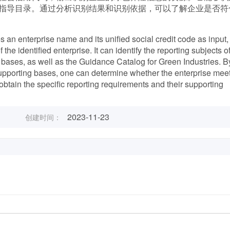
指导目录。通过分析识别结果和识别依据，可以了解企业是否符
 an enterprise name and its unified social credit code as input,
he identified enterprise. It can identify the reporting subjects o
g bases, as well as the Guidance Catalog for Green Industries. B
r supporting bases, one can determine whether the enterprise mee
btain the specific reporting requirements and their supporting
2023-11-23
创建时间：