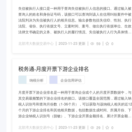
失信被执行人接口是一种用于查询失信被执行人信息的接口。通过输入被
查询人的姓名和身份证号码，该接口可以查询到该人在信用纠纷案件中被
法院判决为失信被执行人的相关信息。输出参数包括失信ID、性别、执行
法院、省份、执行依据文号、立案时间、案号、做出执行依据单位、生效
法律文书确定的义务、被执行人的履行情况、失信被执行人行为具体情
形、发布时间和金额估计等。
北部湾大数据交易中心
2023-11-23 更新
59
0
税务通-月度开票下游企业排名
纳税分析
企业信用评估
月度开票下游企业排名是一种用于查询企业或个人的月度开票数据中，与
其交易最频繁的下游企业排名的接口。该接口覆盖全国范围，通过输入纳
税人识别号和查询月份数（1-36个月），可以获取与该纳税人相关的近1
个月的下游企业排名和其他相关数据，包括数据生成时间、所属月份、下
游企业纳税人识别号（脱敏）、下游企业开票金额排名、累计开票金额、
累计税额、累计开票次数、开票次数占比、开票金额占比、红票金额等。
北部湾大数据交易中心
2023-11-23 更新
29
0