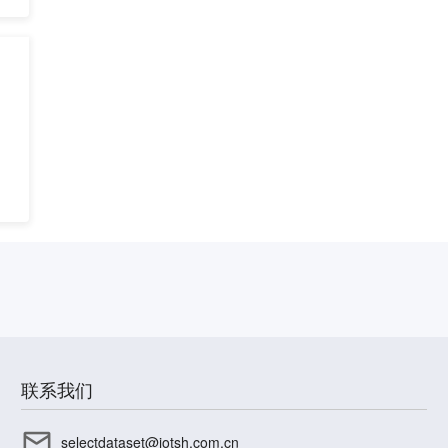
联系我们
selectdataset@iotsh.com.cn