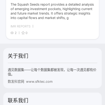
The Squash Seeds report provides a detailed analysis
of emerging investment pockets, highlighting current
and future market trends. It offers strategic insights
into capital flows and market shifts, g
IMR REPORTS
2
0
关于我们
遇见数据集——让每个数据集都被发现，让每一次遇见都有价
值。
数发科官网 www.sfktec.com
联系我们