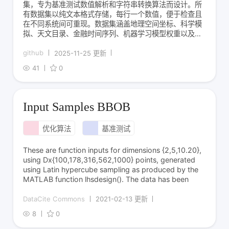
集，专为基准测试数值解析和字符串转换算法而设计。所
有数据集以纯文本格式存储，每行一个数值，便于检查且
在不同系统间可重现。数据集涵盖地理空间坐标、科学模
拟、天文目录、金融时间序列、机器学习模型权重以及
IEEE-754边缘案例等多种类型，旨在提供具有代表性、
多样性和挑战性的基准语料库。
github
2025-11-25 更新
41
0
Input Samples BBOB
优化算法
基准测试
These are function inputs for dimensions {2,5,10.20},
using Dx{100,178,316,562,1000} points, generated
using Latin hypercube sampling as produced by the
MATLAB function lhsdesign(). The data has been
DataCite Commons
2021-02-13 更新
8
0