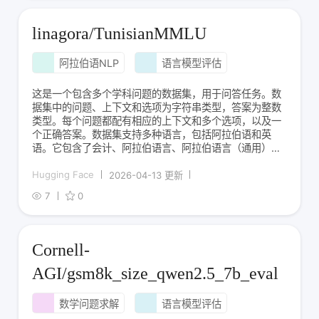
linagora/TunisianMMLU
阿拉伯语NLP
语言模型评估
这是一个包含多个学科问题的数据集，用于问答任务。数
据集中的问题、上下文和选项为字符串类型，答案为整数
类型。每个问题都配有相应的上下文和多个选项，以及一
个正确答案。数据集支持多种语言，包括阿拉伯语和英
语。它包含了会计、阿拉伯语言、阿拉伯语言（通用）、
阿拉伯语言（语法）、生物学、公民学、计算机科学、驾
驶考试、经济学、常识、地理学、全球事实、欧洲历史、
Hugging Face
2026-04-13 更新
世界历史、历史、人类衰老、国际法、伊斯兰研究、法理
7
0
学
Cornell-
AGI/gsm8k_size_qwen2.5_7b_eval
数学问题求解
语言模型评估