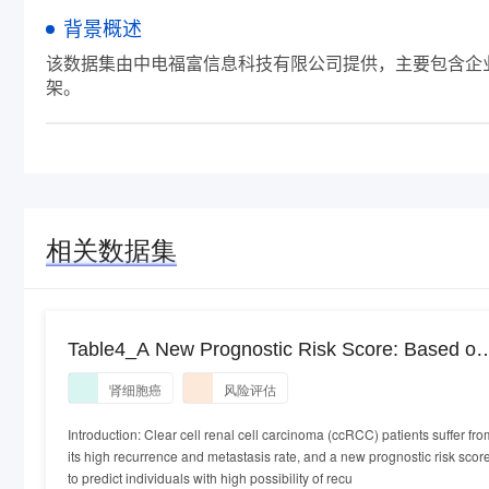
背景概述
该数据集由中电福富信息科技有限公司提供，主要包含企业
架。
相关数据集
Table4_A New Prognostic Risk Score: Based on
the Analysis of Autophagy-Related Genes and
肾细胞癌
风险评估
Renal Cell Carcinoma.xlsx
Introduction: Clear cell renal cell carcinoma (ccRCC) patients suffer fro
its high recurrence and metastasis rate, and a new prognostic risk scor
to predict individuals with high possibility of recu