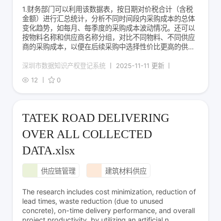
1.财务部门可以利用该数据表，按日期对价税合计（含税
金额）进行汇总统计，分析不同时间段内采购成本的总体
变化趋势，如每月、每季度的采购成本波动情况。还可以
按物料名称和供应商名称分组，对比不同物料、不同供应
商的采购成本，以便在后续采购中选择性价比更高的供应
商，或者与供应商进行更有利的价格谈判。 2.通过统计向
各个供应商名称采购的单据数量、入库数量（实收数量总
深圳市数据知识产权登记系统
2025-11-11 更新
和），可以评估供应商的供货稳定性和可靠性。对
12
0
TATEK ROAD DELIVERING
OVER ALL COLLECTED
DATA.xlsx
供应链管理
建筑材料供应
The research includes cost minimization, reduction of
lead times, waste reduction (due to unused
concrete), on-time delivery performance, and overall
project productivity, by utilizing an artificial n