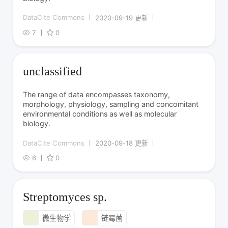
DataCite Commons
2020-09-19 更新
7
0
unclassified
The range of data encompasses taxonomy,
morphology, physiology, sampling and concomitant
environmental conditions as well as molecular
biology.
DataCite Commons
2020-09-18 更新
6
0
Streptomyces sp.
微生物学
链霉菌