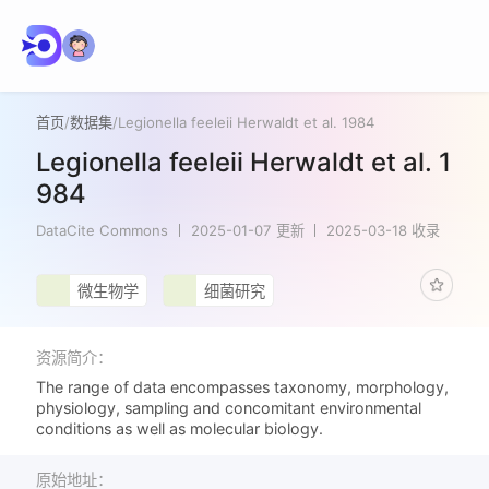
首页
/
数据集
/
Legionella feeleii Herwaldt et al. 1984
Legionella feeleii Herwaldt et al. 1
984
DataCite Commons
2025-01-07 更新
2025-03-18 收录
微生物学
细菌研究
资源简介：
The range of data encompasses taxonomy, morphology,
physiology, sampling and concomitant environmental
conditions as well as molecular biology.
原始地址：