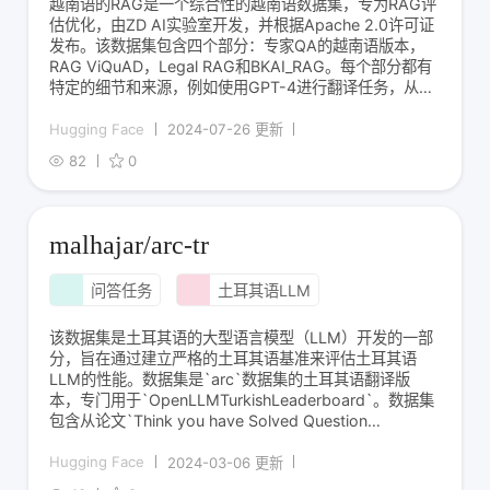
越南语的RAG是一个综合性的越南语数据集，专为RAG评
估优化，由ZD AI实验室开发，并根据Apache 2.0许可证
发布。该数据集包含四个部分：专家QA的越南语版本，
RAG ViQuAD，Legal RAG和BKAI_RAG。每个部分都有
特定的细节和来源，例如使用GPT-4进行翻译任务，从
UIT-ViQuAD2.0中精心挑选，以及使用Mixtral 8x22B和
GPT-4对问题和答案进行对齐。该
Hugging Face
2024-07-26 更新
82
0
malhajar/arc-tr
问答任务
土耳其语LLM
该数据集是土耳其语的大型语言模型（LLM）开发的一部
分，旨在通过建立严格的土耳其语基准来评估土耳其语
LLM的性能。数据集是`arc`数据集的土耳其语翻译版
本，专门用于`OpenLLMTurkishLeaderboard`。数据集
包含从论文`Think you have Solved Question
Answering?`中提取的严格测试。数据集分为ARC-
Challenge和ARC-Easy两个
Hugging Face
2024-03-06 更新