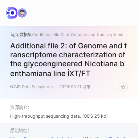
首页
/
数据集
/
Additional file 2: of Genome and transcriptome characterization of the glycoengineered Nicotiana benthamiana line ÎXT/FT
Additional file 2: of Genome and t
ranscriptome characterization of
the glycoengineered Nicotiana b
enthamiana line ÎXT/FT
NIAID Data Ecosystem
2026-03-11 收录
资源简介：
High-throughput sequencing data. (ODS 25 kb)
原始地址：