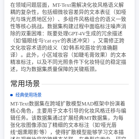
在领域问题层面，MT-Text需解决化妆风格语义解
耦的复杂性，包括细微妆容差异的文本表征（如哑
光与珠光质地区分）、多组件风格组合的语义一致
性等核心挑战。数据集构建过程中面临标注噪声消
除的双重困难：既要处理GPT-4V生成的冗余描述
（如'猫眼线'与'cat eye'的表述冲突），又需修正跨
文化妆容术语的歧义（如'韩系咬唇妆'的准确翻
译）。此外，小区域妆容（如睫毛膏效果）的文本
精准标注，以及不同光照条件下化妆特征的稳定描
述，均为数据集质量保障的关键瓶颈。
常用场景
经典使用场景
MT-Text数据集在跨域扩散模型MAD框架中扮演着
核心角色，主要用于文本引导的化妆风格迁移与编
辑任务。该数据集通过扩展经典MT数据集，为每
张化妆图像添加了精细的文本标注（如'哑光唇
线''烟熏眼影'等），使得扩散模型能够学习文本描