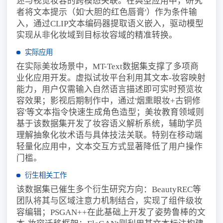
述与视觉妆容的跨模态关联。在典型应用中，研究
者将文本提示（如'大胆的红色唇膏'）作为条件输
入，通过CLIP文本编码器提取语义嵌入，驱动模型
实现从非化妆域到目标妆容域的精准转换。
实际应用
在实际美妆场景中，MT-Text数据集支撑了多项商
业化应用开发。虚拟试妆平台利用其文本-妆容映射
能力，用户仅需输入自然语言描述即可实时预览妆
容效果；影视后期制作中，通过'烟熏眼妆+古铜修
容'等文本指令快速生成角色造型；美妆教育领域则
基于该数据集开发了妆容语义解析系统，辅助学员
理解抽象化妆术语与具体技法关联。特别在移动端
轻量化应用中，文本交互方式显著降低了用户操作
门槛。
衍生相关工作
该数据集已催生多个衍生研究方向：BeautyREC等
团队将其与区域注意力机制结合，实现了组件级妆
容编辑；PSGAN++在此基础上开发了姿势鲁棒的文