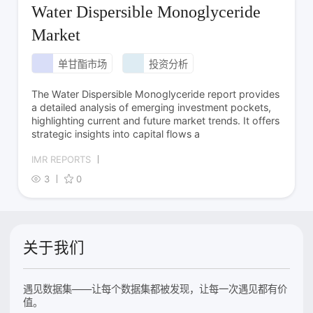
Water Dispersible Monoglyceride
Market
单甘酯市场
投资分析
The Water Dispersible Monoglyceride report provides
a detailed analysis of emerging investment pockets,
highlighting current and future market trends. It offers
strategic insights into capital flows a
IMR REPORTS
3
0
关于我们
遇见数据集——让每个数据集都被发现，让每一次遇见都有价
值。