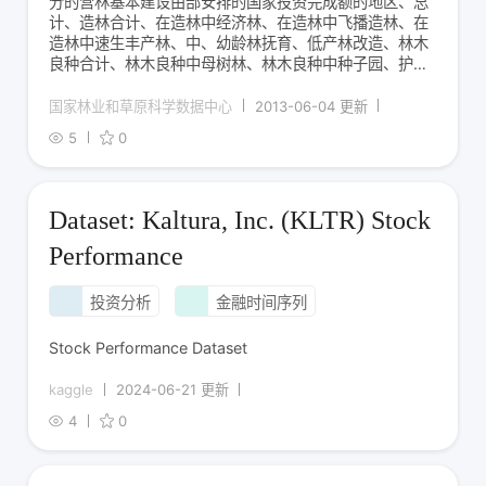
分的营林基本建设由部安排的国家投资完成额的地区、总
计、造林合计、在造林中经济林、在造林中飞播造林、在
造林中速生丰产林、中、幼龄林抚育、低产林改造、林木
良种合计、林木良种中母树林、林木良种中种子园、护林
防火、森林病虫鼠害防治、林业工作站、林业公安、自然
保护区、森林公园、国有天然林改造、林野调查、规划设
国家林业和草原科学数据中心
2013-06-04 更新
计、文化、教育、卫生、科学实验研究与技术推广、
5
0
Dataset: Kaltura, Inc. (KLTR) Stock
Performance
投资分析
金融时间序列
Stock Performance Dataset
kaggle
2024-06-21 更新
4
0