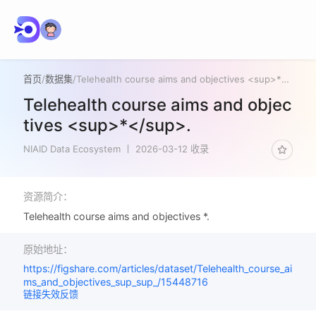
首页
/
数据集
/
Telehealth course aims and objectives <sup>*</sup>.
Telehealth course aims and objec
tives <sup>*</sup>.
NIAID Data Ecosystem
2026-03-12 收录
资源简介：
Telehealth course aims and objectives *.
原始地址：
https://figshare.com/articles/dataset/Telehealth_course_ai
ms_and_objectives_sup_sup_/15448716
链接失效反馈