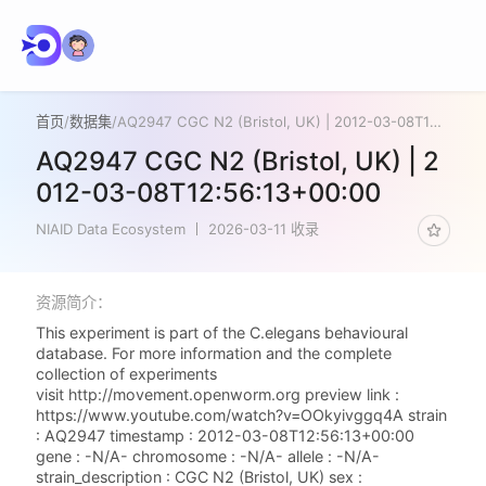
首页
/
数据集
/
AQ2947 CGC N2 (Bristol, UK) | 2012-03-08T12:56:13+00:00
AQ2947 CGC N2 (Bristol, UK) | 2
012-03-08T12:56:13+00:00
NIAID Data Ecosystem
2026-03-11 收录
资源简介：
This experiment is part of the C.elegans behavioural
database. For more information and the complete
collection of experiments
visit http://movement.openworm.org preview link :
https://www.youtube.com/watch?v=OOkyivggq4A strain
: AQ2947 timestamp : 2012-03-08T12:56:13+00:00
gene : -N/A- chromosome : -N/A- allele : -N/A-
strain_description : CGC N2 (Bristol, UK) sex :