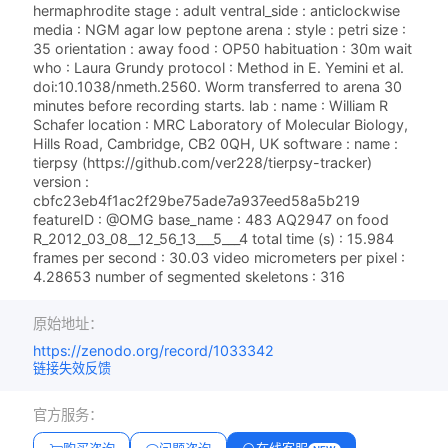
hermaphrodite stage : adult ventral_side : anticlockwise
media : NGM agar low peptone arena : style : petri size :
35 orientation : away food : OP50 habituation : 30m wait
who : Laura Grundy protocol : Method in E. Yemini et al.
doi:10.1038/nmeth.2560. Worm transferred to arena 30
minutes before recording starts. lab : name : William R
Schafer location : MRC Laboratory of Molecular Biology,
Hills Road, Cambridge, CB2 0QH, UK software : name :
tierpsy (https://github.com/ver228/tierpsy-tracker)
version :
cbfc23eb4f1ac2f29be75ade7a937eed58a5b219
featureID : @OMG base_name : 483 AQ2947 on food
R_2012_03_08__12_56_13___5___4 total time (s) : 15.984
frames per second : 30.03 video micrometers per pixel :
4.28653 number of segmented skeletons : 316
原始地址：
https://zenodo.org/record/1033342
链接失效反馈
官方服务：